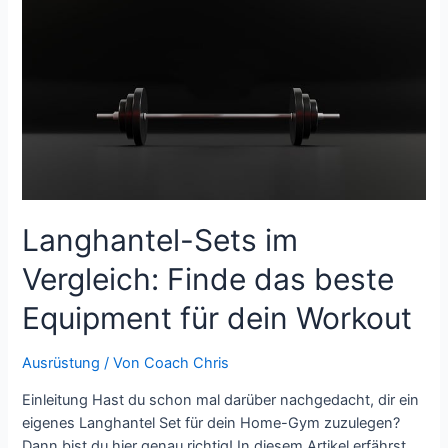
Kauf
eines
Tennisschlägers
–
und
wie
du
sie
vermeidest
Langhantel-Sets im
Vergleich: Finde das beste
Equipment für dein Workout
Ausrüstung
/ Von
Coach Chris
Einleitung Hast du schon mal darüber nachgedacht, dir ein
eigenes Langhantel Set für dein Home-Gym zuzulegen?
Dann bist du hier genau richtig! In diesem Artikel erfährst