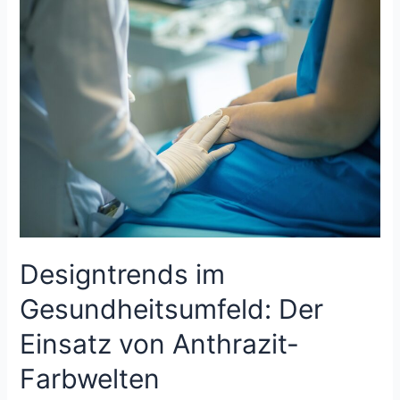
Kraft
von
Magnesium
Bisglycinat
für
Muskeln
und
Geist
Designtrends im
Gesundheitsumfeld: Der
Einsatz von Anthrazit-
Farbwelten