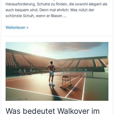
Herausforderung, Schuhe zu finden, die sowohl elegant als
auch bequem sind. Denn mal ehrlich: Was nützt der
schönste Schuh, wenn er Blasen …
Eleganz
Weiterlesen »
und
Komfort
vereint:
Die
besten
Tanzschuhe
für
Damen
Was bedeutet Walkover im