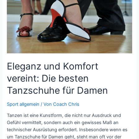
Tennisspieler
wirklich
darüber
wissen
sollten
Eleganz und Komfort
vereint: Die besten
Tanzschuhe für Damen
Sport allgemein
/ Von
Coach Chris
Tanzen ist eine Kunstform, die nicht nur Ausdruck und
Gefühl vermittelt, sondern auch ein gewisses Maß an
technischer Ausrüstung erfordert. Insbesondere wenn es
um Tanzschuhe für Damen geht, steht man oft vor der