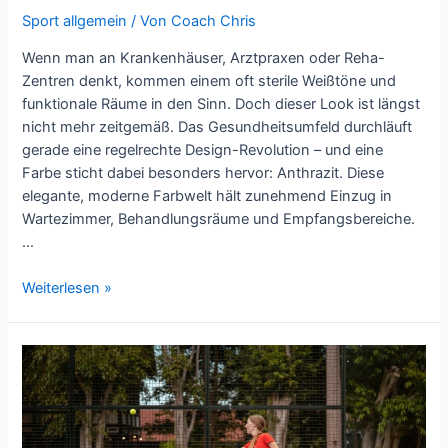
Sport allgemein
/ Von
Coach Chris
Wenn man an Krankenhäuser, Arztpraxen oder Reha-
Zentren denkt, kommen einem oft sterile Weißtöne und
funktionale Räume in den Sinn. Doch dieser Look ist längst
nicht mehr zeitgemäß. Das Gesundheitsumfeld durchläuft
gerade eine regelrechte Design-Revolution – und eine
Farbe sticht dabei besonders hervor: Anthrazit. Diese
elegante, moderne Farbwelt hält zunehmend Einzug in
Wartezimmer, Behandlungsräume und Empfangsbereiche.
…
Designtrends
Weiterlesen »
im
Gesundheitsumfeld:
Der
Einsatz
von
Anthrazit-