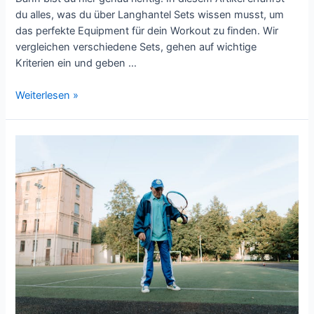
du alles, was du über Langhantel Sets wissen musst, um
das perfekte Equipment für dein Workout zu finden. Wir
vergleichen verschiedene Sets, gehen auf wichtige
Kriterien ein und geben …
Langhantel-
Weiterlesen »
Sets
im
Vergleich:
Finde
das
beste
Equipment
für
dein
Workout