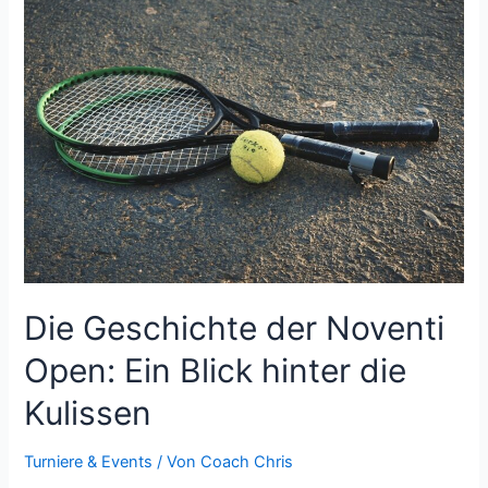
auf
dem
Tenniscourt
Die Geschichte der Noventi
Open: Ein Blick hinter die
Kulissen
Turniere & Events
/ Von
Coach Chris