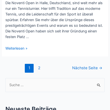
Die Noventi Open in Halle, Deutschland, sind weit mehr als
nur ein Tennisturnier. Hier trifft Tradition auf das moderne
Tennis, und die Leidenschaft für den Sport ist überall
spürbar. Erfahren Sie mehr über die Ursprünge dieses
prestigeträchtigen Events und warum es so bedeutend ist.
Die Noventi Open haben sich seit ihrer Gründung einen
festen Platz …
Die
Weiterlesen »
Geschichte
der
Noventi
Seitennummerierung
1
2
Nächste Seite
→
Open:
der
Ein
Beiträge
S
Blick
hinter
u
die
c
Kulissen
h
Neueste Beiträge
e