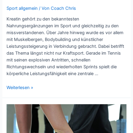
Sport allgemein
/ Von
Coach Chris
Kreatin gehört zu den bekanntesten
Nahrungsergänzungen im Sport und gleichzeitig zu den
missverstandenen. Über Jahre hinweg wurde es vor allem
mit Muskelbergen, Bodybuilding und künstlicher
Leistungssteigerung in Verbindung gebracht. Dabei betrifft
das Thema längst nicht nur Kraftsport. Gerade im Tennis
mit seinen explosiven Antritten, schnellen
Richtungswechseln und wiederholten Sprints spielt die
körperliche Leistungsfähigkeit eine zentrale …
Kreatin
Weiterlesen »
–
nur
etwas
für
Bodybuilder?
Was