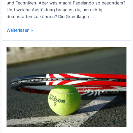
und Techniken. Aber was macht Padelando so besonders?
Und welche Ausrüstung brauchst du, um richtig
durchstarten zu können? Die Grundlagen …
Entdecke
Weiterlesen »
Padelando:
Von
Ausrüstung
bis
Spieltechniken