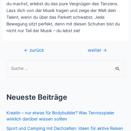
du machst, erlebst du das pure Vergnügen des Tanzens.
Lass dich von der Musik tragen und zeige der Welt dein
Talent, wenn du über das Parkett schwebst. Jede
Bewegung sitzt perfekt, denn mit diesen Schuhen bist du
nicht nur Teil der Musik – du lebst sie!
Beitragsnavigation
←
zurück
weiter
→
S
u
c
h
Neueste Beiträge
e
n
Kreatin – nur etwas für Bodybuilder? Was Tennisspieler
n
wirklich darüber wissen sollten
a
Sport und Camping mit Dachzelten: Ideen für aktive Reisen