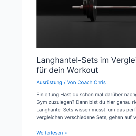
Langhantel-Sets im Vergle
für dein Workout
Ausrüstung
/ Von
Coach Chris
Einleitung Hast du schon mal darüber nach
Gym zuzulegen? Dann bist du hier genau rich
Langhantel Sets wissen musst, um das perf
vergleichen verschiedene Sets, gehen auf w
Langhantel-
Weiterlesen »