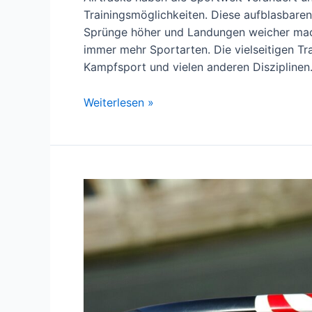
Trainingsmöglichkeiten. Diese aufblasbaren
Sprünge höher und Landungen weicher mach
immer mehr Sportarten. Die vielseitigen Tr
Kampfsport und vielen anderen Disziplinen.
Wie
Weiterlesen »
man
Airtracks
im
Sport
richtig
einsetzt