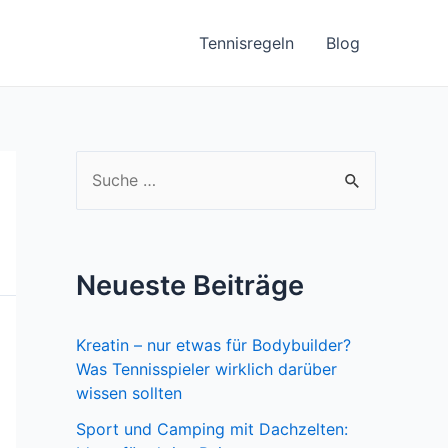
Tennisregeln
Blog
S
u
c
h
Neueste Beiträge
e
n
Kreatin – nur etwas für Bodybuilder?
n
Was Tennisspieler wirklich darüber
a
wissen sollten
c
Sport und Camping mit Dachzelten: