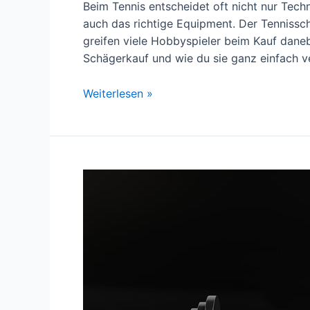
Beim Tennis entscheidet oft nicht nur Tech
auch das richtige Equipment. Der Tennissc
greifen viele Hobbyspieler beim Kauf daneb
Schägerkauf und wie du sie ganz einfach v
5
Weiterlesen »
häufige
Fehler
beim
Kauf
eines
Tennisschlägers
–
und
wie
du
sie
vermeidest