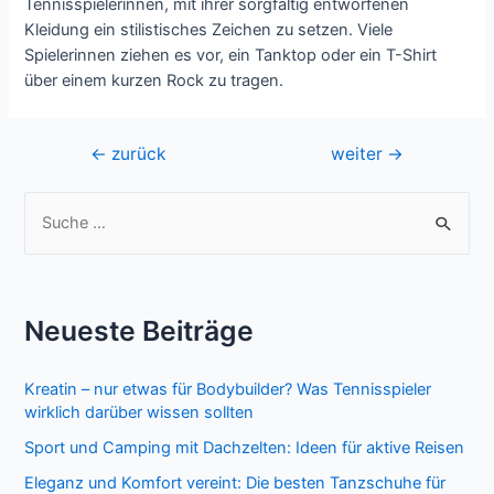
Tennisspielerinnen, mit ihrer sorgfältig entworfenen
Kleidung ein stilistisches Zeichen zu setzen. Viele
Spielerinnen ziehen es vor, ein Tanktop oder ein T-Shirt
über einem kurzen Rock zu tragen.
Beitragsnavigation
←
zurück
weiter
→
S
u
c
h
Neueste Beiträge
e
n
Kreatin – nur etwas für Bodybuilder? Was Tennisspieler
n
wirklich darüber wissen sollten
a
Sport und Camping mit Dachzelten: Ideen für aktive Reisen
c
Eleganz und Komfort vereint: Die besten Tanzschuhe für
h