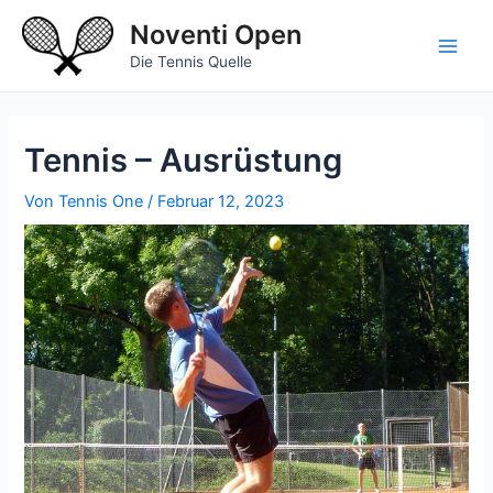
Zum
Noventi Open
Inhalt
springen
Main
Die Tennis Quelle
Men
Tennis – Ausrüstung
Von
Tennis One
/
Februar 12, 2023