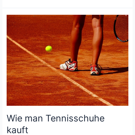
Ausrüstung:
Was
brauchen
Sie
wirklich?
Wie man Tennisschuhe
kauft