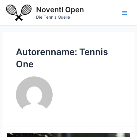
Zum
Noventi Open
Inhalt
springen
Main
Die Tennis Quelle
Men
Autorenname: Tennis
One