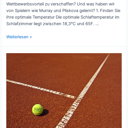
Wettbewerbsvorteil zu verschaffen? Und was haben wir
von Spielern wie Murray und Pliskova gelernt? 1. Finden Sie
Ihre optimale Temperatur Die optimale Schlaftemperatur im
Schlafzimmer liegt zwischen 18,3℃ und 65F. …
Warum
Weiterlesen »
Schlaf
ein
wichtiger
Bestandteil
deines
Spiels
sein
sollte