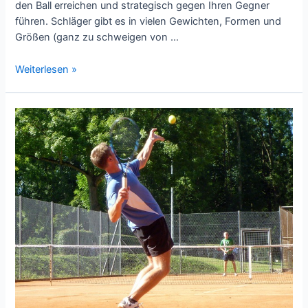
den Ball erreichen und strategisch gegen Ihren Gegner
führen. Schläger gibt es in vielen Gewichten, Formen und
Größen (ganz zu schweigen von …
Tennisschläger
Weiterlesen »
Ratgeber:
Wie
man
einen
Tennisschläger
auswählt