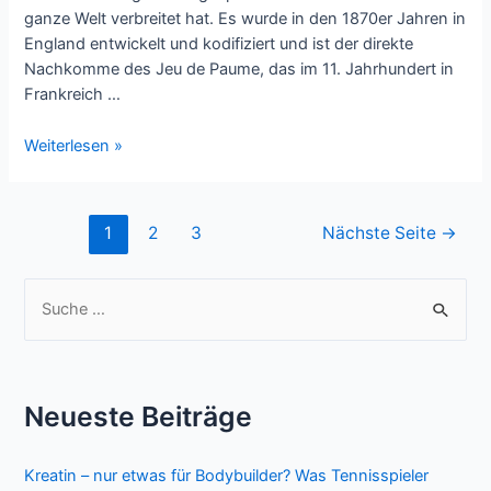
ganze Welt verbreitet hat. Es wurde in den 1870er Jahren in
England entwickelt und kodifiziert und ist der direkte
Nachkomme des Jeu de Paume, das im 11. Jahrhundert in
Frankreich …
Eine
Weiterlesen »
kurze
Geschichte
des
Seitennummerierung
1
2
3
Nächste Seite
→
Tennis
der
Beiträge
S
u
c
h
Neueste Beiträge
e
n
Kreatin – nur etwas für Bodybuilder? Was Tennisspieler
n