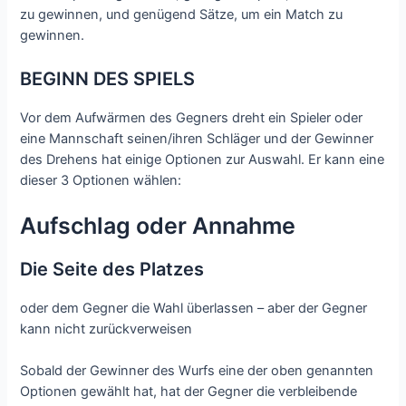
zu gewinnen, und genügend Sätze, um ein Match zu
gewinnen.
BEGINN DES SPIELS
Vor dem Aufwärmen des Gegners dreht ein Spieler oder
eine Mannschaft seinen/ihren Schläger und der Gewinner
des Drehens hat einige Optionen zur Auswahl. Er kann eine
dieser 3 Optionen wählen:
Aufschlag oder Annahme
Die Seite des Platzes
oder dem Gegner die Wahl überlassen – aber der Gegner
kann nicht zurückverweisen
Sobald der Gewinner des Wurfs eine der oben genannten
Optionen gewählt hat, hat der Gegner die verbleibende