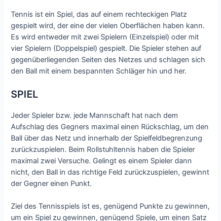
Tennis ist ein Spiel, das auf einem rechteckigen Platz
gespielt wird, der eine der vielen Oberflächen haben kann.
Es wird entweder mit zwei Spielern (Einzelspiel) oder mit
vier Spielern (Doppelspiel) gespielt. Die Spieler stehen auf
gegenüberliegenden Seiten des Netzes und schlagen sich
den Ball mit einem bespannten Schläger hin und her.
SPIEL
Jeder Spieler bzw. jede Mannschaft hat nach dem
Aufschlag des Gegners maximal einen Rückschlag, um den
Ball über das Netz und innerhalb der Spielfeldbegrenzung
zurückzuspielen. Beim Rollstuhltennis haben die Spieler
maximal zwei Versuche. Gelingt es einem Spieler dann
nicht, den Ball in das richtige Feld zurückzuspielen, gewinnt
der Gegner einen Punkt.
Ziel des Tennisspiels ist es, genügend Punkte zu gewinnen,
um ein Spiel zu gewinnen, genügend Spiele, um einen Satz