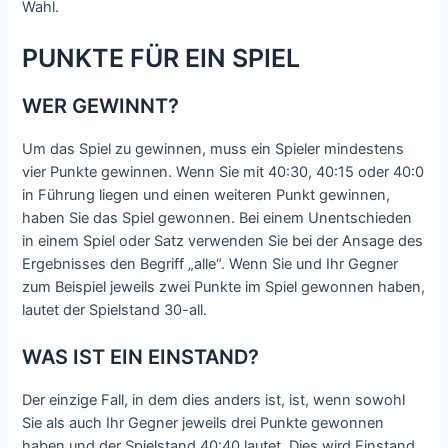
Wahl.
PUNKTE FÜR EIN SPIEL
WER GEWINNT?
Um das Spiel zu gewinnen, muss ein Spieler mindestens
vier Punkte gewinnen. Wenn Sie mit 40:30, 40:15 oder 40:0
in Führung liegen und einen weiteren Punkt gewinnen,
haben Sie das Spiel gewonnen. Bei einem Unentschieden
in einem Spiel oder Satz verwenden Sie bei der Ansage des
Ergebnisses den Begriff „alle“. Wenn Sie und Ihr Gegner
zum Beispiel jeweils zwei Punkte im Spiel gewonnen haben,
lautet der Spielstand 30-all.
WAS IST EIN EINSTAND?
Der einzige Fall, in dem dies anders ist, ist, wenn sowohl
Sie als auch Ihr Gegner jeweils drei Punkte gewonnen
haben und der Spielstand 40:40 lautet. Dies wird Einstand