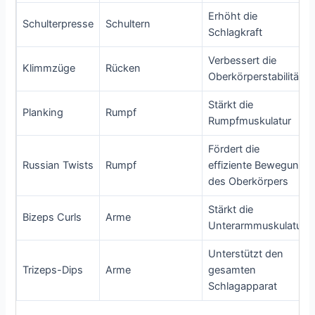
Erhöht die
Schulterpresse
Schultern
Schlagkraft
Verbessert die
Klimmzüge
Rücken
Oberkörperstabilität
Stärkt die
Planking
Rumpf
Rumpfmuskulatur
Fördert die
Russian Twists
Rumpf
effiziente Bewegung
des Oberkörpers
Stärkt die
Bizeps Curls
Arme
Unterarmmuskulatur
Unterstützt den
Trizeps-Dips
Arme
gesamten
Schlagapparat