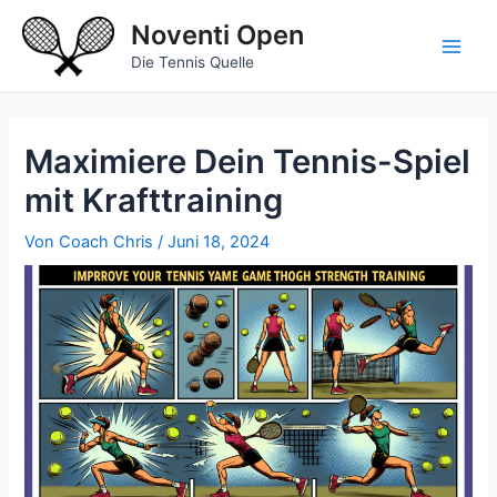
Zum
Noventi Open
Inhalt
springen
Main
Die Tennis Quelle
Men
Maximiere Dein Tennis-Spiel
mit Krafttraining
Von
Coach Chris
/
Juni 18, 2024