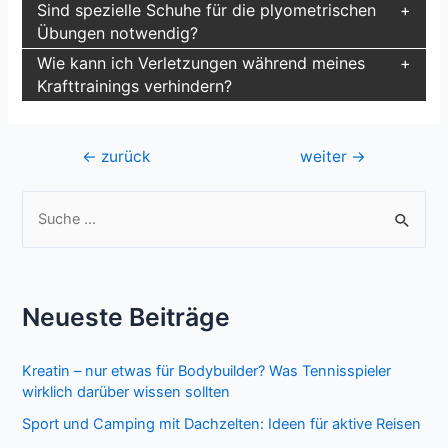
Sind spezielle Schuhe für die plyometrischen
Übungen notwendig?
Wie kann ich Verletzungen während meines
Krafttrainings verhindern?
Beitragsnavigation
←
zurück
weiter
→
S
u
c
h
Neueste Beiträge
e
n
Kreatin – nur etwas für Bodybuilder? Was Tennisspieler
n
wirklich darüber wissen sollten
a
Sport und Camping mit Dachzelten: Ideen für aktive Reisen
c